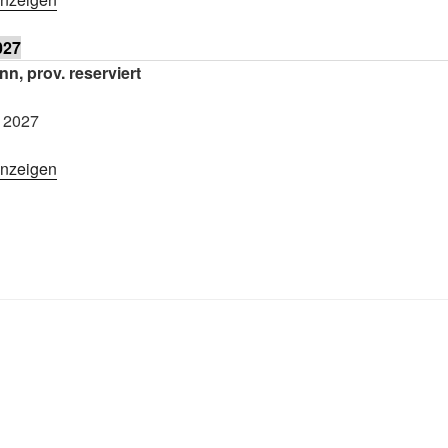
027
, prov. reserviert
 2027
anzeigen