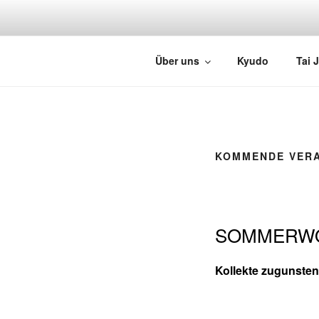
Zum
Inhalt
springen
STILLE B
Über uns
Kyudo
Tai J
KOMMENDE VER
SOMMERWO
Kollekte zugunsten