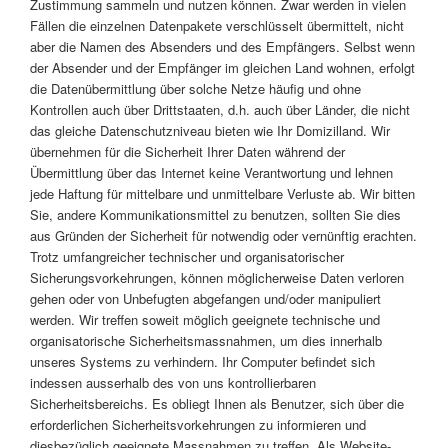
Zustimmung sammeln und nutzen können. Zwar werden in vielen
Fällen die einzelnen Datenpakete verschlüsselt übermittelt, nicht
aber die Namen des Absenders und des Empfängers. Selbst wenn
der Absender und der Empfänger im gleichen Land wohnen, erfolgt
die Datenübermittlung über solche Netze häufig und ohne
Kontrollen auch über Drittstaaten, d.h. auch über Länder, die nicht
das gleiche Datenschutzniveau bieten wie Ihr Domizilland. Wir
übernehmen für die Sicherheit Ihrer Daten während der
Übermittlung über das Internet keine Verantwortung und lehnen
jede Haftung für mittelbare und unmittelbare Verluste ab. Wir bitten
Sie, andere Kommunikationsmittel zu benutzen, sollten Sie dies
aus Gründen der Sicherheit für notwendig oder vernünftig erachten.
Trotz umfangreicher technischer und organisatorischer
Sicherungsvorkehrungen, können möglicherweise Daten verloren
gehen oder von Unbefugten abgefangen und/oder manipuliert
werden. Wir treffen soweit möglich geeignete technische und
organisatorische Sicherheitsmassnahmen, um dies innerhalb
unseres Systems zu verhindern. Ihr Computer befindet sich
indessen ausserhalb des von uns kontrollierbaren
Sicherheitsbereichs. Es obliegt Ihnen als Benutzer, sich über die
erforderlichen Sicherheitsvorkehrungen zu informieren und
diesbezüglich geeignete Massnahmen zu treffen. Als Website-