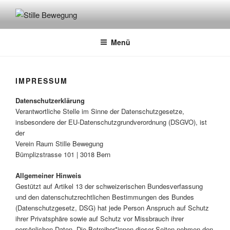
Zum
Inhalt
STILLE BEWEGUNG
springen
Menü
IMPRESSUM
Datenschutzerklärung
Verantwortliche Stelle im Sinne der Datenschutzgesetze,
insbesondere der EU-Datenschutzgrundverordnung (DSGVO), ist
der
Verein Raum Stille Bewegung
Bümplizstrasse 101 | 3018 Bern
Allgemeiner Hinweis
Gestützt auf Artikel 13 der schweizerischen Bundesverfassung
und den datenschutzrechtlichen Bestimmungen des Bundes
(Datenschutzgesetz, DSG) hat jede Person Anspruch auf Schutz
ihrer Privatsphäre sowie auf Schutz vor Missbrauch ihrer
persönlichen Daten. Die Betreiber*innen dieser Seiten nehmen den